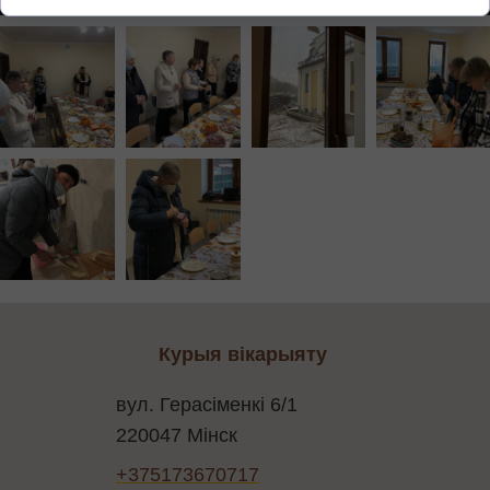
Курыя вікарыяту
вул. Герасіменкі 6/1
220047 Мінск
+375173670717