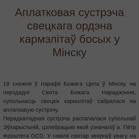
Аплатковая сустрэча
свецкага ордэна
кармэлітаў босых у
Мінску
18 снежня ў парафіі Божага Цела ў Мінску, на
пярэдадні Свята Божага Нараджэння,
супольнасць свецкіх кармэлітаў сабралася на
аплаткавую сустрэчу.
Перадкалядная сустрэча распачалася супольнай
Эўхарыстыяй, цэлебрацыю якой узначаліў а. Пётр
Фроштега OCD. У гаміліі святар звярнуў увагу на