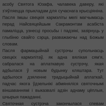
асобу Святога Юзафа, чалавека даверу, які
з’яўляецца прыкладам для сучаснага хрысціяніна.
Пасля Імшы свецкія кармэліты мелі магчымасць
перад Найсвяцейшым Сакрамэнтам асабіста
памаліцца, узнесці просьбы і падзякі, зазірнуць у
глыбіню свайго сэрца, разважаючы над Божым
словам.
Пасля фармацыйнай сустрэчы супольнасць
свецкіх кармэлітаў, як адна вялікая сям’я,
сабралася на аплаткавую сустрэчу, якая
адбылася ў новым будынку кляштара. Tут
адбылося дзяленне традыцыйнай аплаткай,
падчас якога ўдзельнікі абмяняліся святочнымі
віншаваннямі і выказвалі адзін аднаму цёплыя,
шчырыя пажаданні.
Святочная сустрэча закончылася спевам