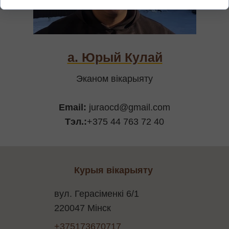
а. Юрый Кулай
Эканом вікарыяту
Email:
juraocd@gmail.com
Тэл.:
+375 44 763 72 40
Курыя вікарыяту
вул. Герасіменкі 6/1
220047 Мінск
+375173670717