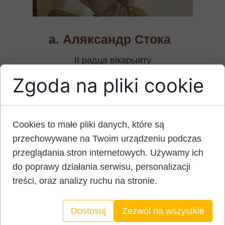
а. Аляксандр Стока
ІІ радца вікарыяту
Zgoda na pliki cookie
Email:
stokusocd@tut.by
Тэл.:
+375445896898
Cookies to małe pliki danych, które są
przechowywane na Twoim urządzeniu podczas
przeglądania stron internetowych. Używamy ich
do poprawy działania serwisu, personalizacji
treści, oraz analizy ruchu na stronie.
Dostosuj
Zezwól na wszystkie