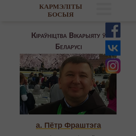
КАРМЭЛІТЫ
БОСЫЯ
Кіраўніцтва Вікарыяту ў
Беларусі
а. Пётр Фраштэга