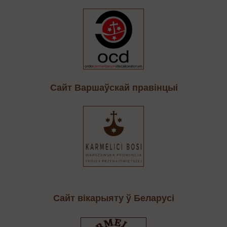
Cайт Варшаўскай правінцыі
Сайт вікарыяту ў Беларусі