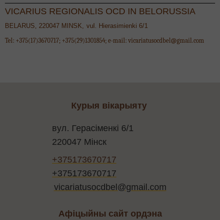
VICARIUS REGIONALIS OCD
IN
BELORUSSIA
BELARUS
, 220047
MINSK,
vul
.
H
і
erasimienki 6/1
Tel
: +375(17)3670717; +375(29)1301854;
e
-
mail
:
vicariatusocdbel@gmail.com
Курыя вікарыяту
вул. Герасіменкі 6/1
220047 Мінск
+375173670717
+375173670717
vicariatusocdbel@gmail.com
Афіцыйны сайт ордэна