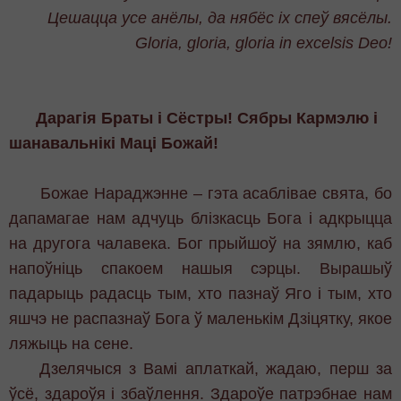
Цешацца усе анёлы, да нябёс іх спеў вясёлы
.
Gloria
, gloria
, gloria
in
excelsis
Deo
!
Дарагія Браты і Сёстры! Сябры Кармэлю і
шанавальнікі Маці Божай!
Божае Нараджэнне – гэта асаблівае свята, бо
дапамагае нам адчуць блізкасць Бога і адкрыцца
на другога чалавека. Бог прыйшоў на зямлю, каб
напоўніць спакоем нашыя сэрцы. Вырашыў
падарыць радасць тым, хто пазнаў Яго і тым, хто
яшчэ не распазнаў Бога ў маленькім Дзіцятку, якое
ляжыць на сене.
Дзелячыся з Вамі аплаткай, жадаю, перш за
ўсё, здароўя і збаўлення. Здароўе патрэбнае нам