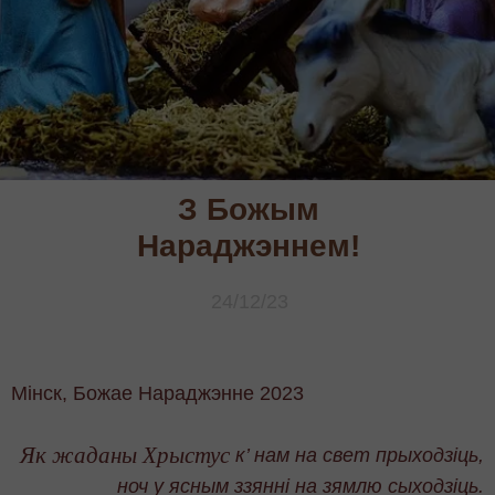
З Божым
Нараджэннем!
24/12/23
Мінск, Божае Нараджэнне 2023
Як жаданы Хрыстус
к’ нам на свет прыходзіць,
н
оч у ясным ззянні на зямлю сыходзіць.