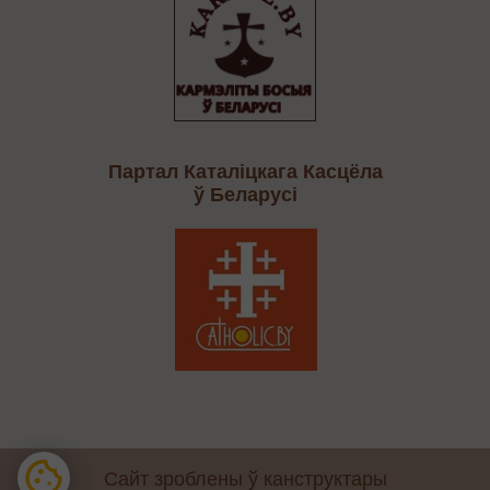
Партал Каталіцкага Касцёла
ў Беларусі
Сайт зроблены ў канструктары