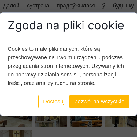
Далей сустрэча прадоўжылася ў будынку
кляштара, дзе члены супольнасці разважалі над
Zgoda na pliki cookie
Божым Словам пад час Lectio divina, а старшыня,
фарматар і скарбнік прадставілі свае
справаздачы перад прысутнымі.
Закончылася сустрэча ўзаемнымі святочнымі
Cookies to małe pliki danych, które są
выншаваннямі, дзяленнем аплаткам і супольным
przechowywane na Twoim urządzeniu podczas
пачастункам.
przeglądania stron internetowych. Używamy ich
do poprawy działania serwisu, personalizacji
treści, oraz analizy ruchu na stronie.
Dostosuj
Zezwól na wszystkie