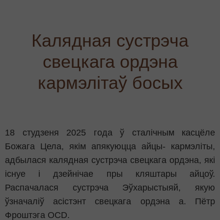
Калядная сустрэча
свецкага ордэна
кармэлітаў босых
18 студзеня 2025 года ў сталічным касцёле
Божага Цела, якім апякуюцца айцы- кармэліты,
адбылася калядная сустрэча свецкага ордэна, які
існуе і дзейнічае пры кляштары айцоў.
Распачалася сустрэча Эўхарыстыяй, якую
ўзначаліў асістэнт свецкага ордэна а. Пётр
Фроштэга OCD.