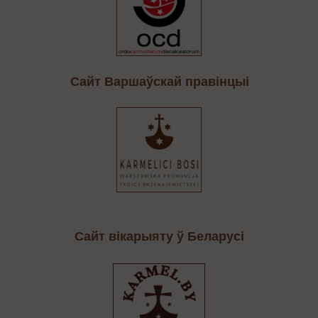
Cайт Варшаўскай правінцыі
Сайт вікарыяту ў Беларусі