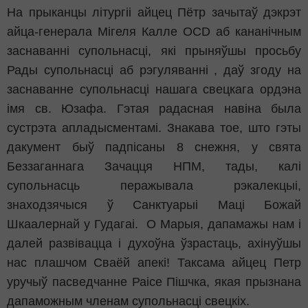
На прыканцы літургіі айцец Пётр зачытаў дэкрэт
айца-генерала Мігеля Калле OCD аб кананічным
заснаванні супольнасці, які прыняўшы просьбу
Рады супольнасці аб рэгуляванні , даў згоду на
заснаванне супольнасці нашага свецкага ордэна
імя св. Юзафа. Гэтая радасная навіна была
сустрэта апладысментамі. Знакава тое, што гэты
дакумент быў падпісаны 8 снежня, у свята
Беззаганнага Зачацця НПМ, тады, калі
супольнасць перажывала рэкалекцыі,
знаходзячыся ў Санктуарыі Маці Божай
Шкаалернай у Гудагаі. О Марыя, дапамажы нам і
далей развівацца і духоўна ўзрастаць, ахінуўшы
нас плашчом Сваёй апекі! Таксама айцец Петр
уручыў пасведчанне Раісе Пішчка, якая прызнана
дапаможным членам супольнасці свецкіх.