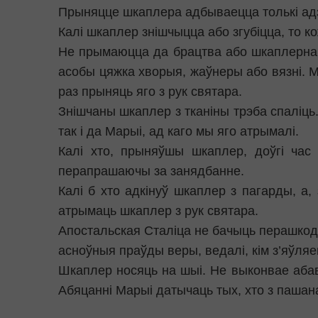
Прыняцце шкаплера адбываецца толькі адзі
Калі шкаплер знішчыцца або згубіцца, то 
Не прымаюцца да брацтва або шкаплернай
асобы цяжка хворыя, жаўнеры або вязні. М
раз прыняць яго з рук святара.
Знішчаны шкаплер з тканіны трэба спаліць.
так і да Марыі, ад каго мы яго атрымалі.
Калі хто, прыняўшы шкаплер, доўгі час 
перапрашаючы за занядбанне.
Калі б хто адкінуў шкаплер з пагарды, а
атрымаць шкаплер з рук святара.
Апостальская Сталіца не бачыць перашкода
асноўныя праўды веры, ведалі, кім з’яўля
Шкаплер носяць на шыі. Не выконвае абав
Абяцанні Марыі датычаць тых, хто з пашан