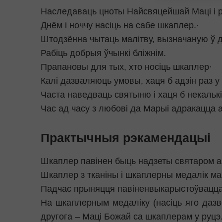
Наследаваць цноты Найсвяцейшай Маці i 
Днём і ноччу насіць на сабе шкаплер.·
Штодзённа чытаць малітву, вызначаную ў 
Рабіць добрыя ўчынкі бліжнім.
Прапановы для тых, хто носіць шкаплер·
Калі дазваляюць умовы, хаця б адзін раз у 
Часта наведваць святыню і хаця б некалькі
Час ад часу з любові да Марыі адракацца а
Практычныя рэкамендацыі
Шкаплер павінен быць надзеты святаром 
Шкаплер з тканіны і шкаплерны медалік м
Падчас прыняцця павіненвыкарыстоўвацца 
На шкаплерным медаліку (насіць яго дазво
другога – Маці Божай са шкаплерам у руцэ