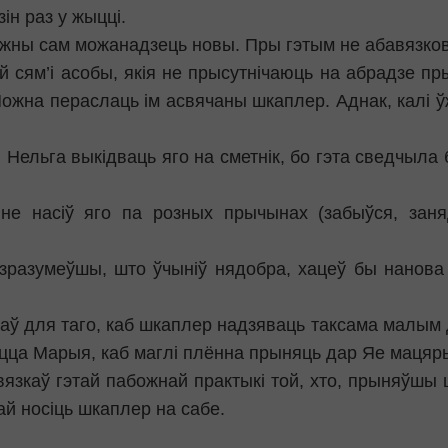
н раз у жыцці.
кожны сам можанадзець новы. Пры гэтым не абавязко
 сям’і асобы, якія не прысутнічаюць на абрадзе п
ожна пераслаць ім асвячаны шкаплер. Аднак, калі 
 Нельга выкідваць яго на сметнік, бо гэта сведчыла 
не насіў яго па розных прычынах (забыўся, заня
, зразумеўшы, што ўчыніў нядобра, хацеў бы нанова
ў для таго, каб шкаплер надзяваць таксама малым 
ецца Марыя, каб маглі плённа прыняць дар Яе мацяр
язкаў гэтай пабожнай практыкі той, хто, прыняўшы 
ай носіць шкаплер на сабе.