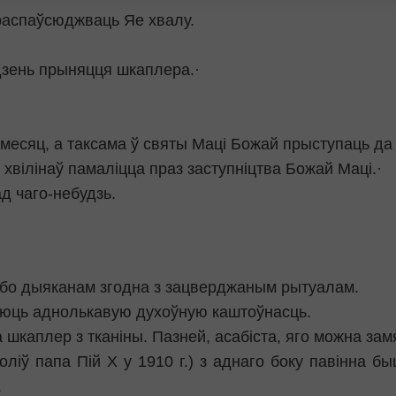
распаўсюджваць Яе хвалу.
дзень прыняцця шкаплера.·
месяц, а таксама ў святы Маці Божай прыступаць да сп
 хвілінаў памаліцца праз заступніцтва Божай Маці.·
д чаго-небудзь.
або дыяканам згодна з зацверджаным рытуалам.
аюць аднолькавую духоўную каштоўнасць.
шкаплер з тканіны. Пазней, асабіста, яго можна за
ліў папа Пій Х у 1910 г.) з аднаго боку павінна 
.