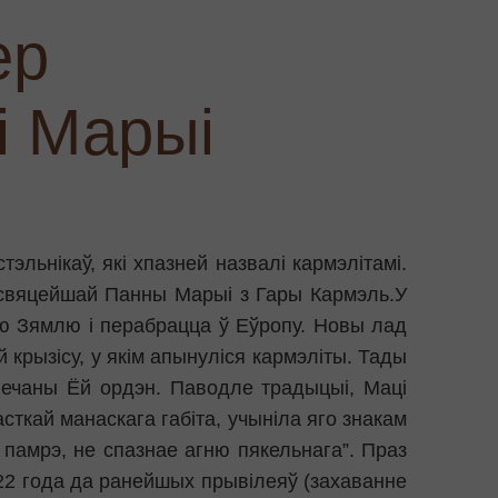
ер
і Марыі
эльнікаў, які хпазней назвалі кармэлітамі.
айсвяцейшай Панны Марыі з Гары Кармэль.У
ую Зямлю і перабрацца ў Еўропу. Новы лад
крызісу, у якім апынуліся кармэліты. Тады
вечаны Ёй ордэн. Паводле традыцыі, Маці
асткай манаскага габіта, учыніла яго знакам
м памрэ, не спазнае агню пякельнага”. Праз
1322 года да ранейшых прывілеяў (захаванне