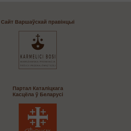
Cайт Варшаўскай правінцыі
Партал Каталіцкага
Касцёла ў Беларусі