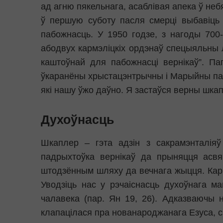
ад агню пякельнага, асаблівая апека ў не
ў першую суботу пасля смерці выбавіць 
пабожнасць. У 1950 годзе, з нагоды 700
абодвух кармэліцкіх ордэнаў спецыяльны л
каштоўнай для пабожнасці вернікаў”. Па
ўкаранёны хрыстацэнтрычны і Марыйны пар
які нашу ўжо даўно. Я застаўся верны шкап
Духоўнасць
Шкаплер – гэта адзін з сакрамэнталіяў
падрыхтоўка вернікаў да прыняцця асв
штодзённым шляху да вечнага жыцця. Кармэ
Уводзіць нас у рэчаіснасць духоўнага 
чалавека (пар. Ян 19, 26). Адказваючы 
клапацілася пра нованароджанага Езуса, сп