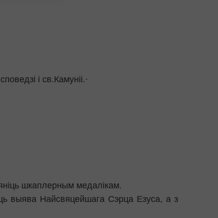
оведзі і св.Камуніі.·
мяніць шкаплерным медалікам.
быць выява Найсвяцейшага Сэрца Езуса, а з