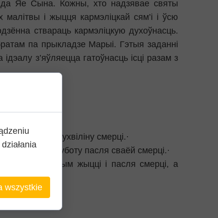
 да Яе Сына. Кожны, хто надзявае святы
малітвы і жыцця кармэліцкай сям’і і ўсю
дзённа ствараць кармэліцкую духоўнасць.
 братам па прыкладзе Марыі. Гэтыя заданні
ідэалу з’яўляецца гатоўнасць ісці разам з
ządzeniu
 і, асабліва, ухвіліну смерці.·
działania
тца ў першую суботу пасля сваёй смерці.·
дабротах у гэтым жыцці і пасля смерці, а
a wszystkie