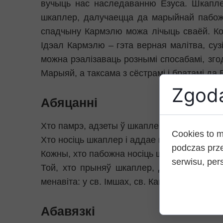
вучыць нас наследаванню Езуса. Шкапле
шкаплер, далучаецца да марыйнай пабожн
спадчыну Кармэлю можа лічыць сваёй. Ко
Ідэал Кармэлю – гэта верная малітва, суз
можна рэалізаваць рознымі спосабамі, зго
Марыяй, а таксама з сёстрамі і братамі да 
Zgoda
Абяцанні
Хто памрэ, адзеты ў шкаплер, той не спазн
Cookies to m
Хто носіць шкаплер і аддае пашану Маці Бож
podczas prze
Кожны, хто пабожна носіць шкаплер і захо
serwisu, pers
Той, хто прыняў шкаплер, далучаецца да 
менавіта: у св. Імшах, св. Камуніях, пастах
Абавязкі