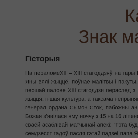
К
Знак м
Гісторыя
На пераломеХІІ – ХІІІ стагоддзяў на гары 
Яны вялі жыццё, поўнае малітвы і пакуты
першай палове ХІІІ стагоддзя пераслед з
жыцця, іншая культура, а таксама непрыня
генерал ордэна Сымон Сток, пабожны анг
Божая з’явілася яму ноччу з 15 на 16 ліпен
сваёй асаблівай матчынай апекі: “Гэта буд
семдзесят гадоў пасля гэтай падзеі папа Я