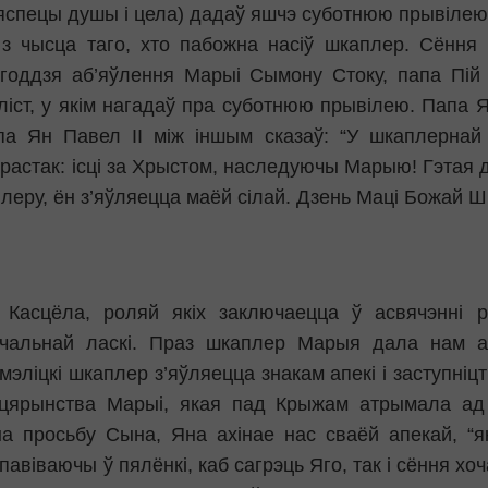
бяспецы душы і цела) дадаў яшчэ суботнюю прывіле
з чысца таго, хто пабожна насіў шкаплер. Сёння 
-годдзя аб’яўлення Марыі Сымону Стоку, папа Пій 
іст, у якім нагадаў пра суботнюю прывілею. Папа 
па Ян Павел ІІ між іншым сказаў: “У шкаплернай
астак: ісці за Хрыстом, наследуючы Марыю! Гэтая д
леру, ён з’яўляецца маёй сілай. Дзень Маці Божай Ш
 Касцёла, роляй якіх заключаецца ў асвячэнні 
ячальнай ласкі. Праз шкаплер Марыя дала нам ас
ліцкі шкаплер з’яўляецца знакам апекі і заступніц
мацярынства Марыі, якая пад Крыжам атрымала ад
на просьбу Сына, Яна ахінае нас сваёй апекай, “
авіваючы ў пялёнкі, каб сагрэць Яго, так і сёння хоч