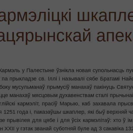
армэліцкі шкапл
ацярынскай апек
Кармэль у Палестыне ўзнікла новая супольнасць пуст
, па прыкладзе св. Іллі і называлі сябе Братамі Н
 боку мусульманаў прымусіў манахаў пакінуць Свят
цце манахаў мясцовым духавенствам сталі прычынай 
лійскі кармэліт, прасіў Марыю, каб захавала прыс
я 1251 года і, паказаўшы шкаплер, які быў верхняй ч
зе прывілея для цябе і для ўсіх кармэлітаў: хто ў і
н ХХІІ у гэтак званай суботняй буле ад 3 сакавіка 