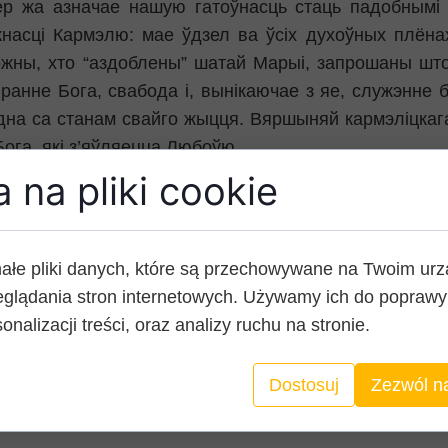
р жа азначае нашую гатоўнасць стаць падобнымі
асці Кармэлю: мае ўдзел ва ўсіх духоўных плёнах 
жны, хто “аздоблены” шатай Марыі, запрошаны што
іранне Бога, свабода і, вынікаючае з яе, служэнне
дна са станам свайго жыцця. Вяршыняй кармэліцкага 
Бога, які з’яўляецца Любоўю.
 na pliki cookie
ае агню пякельнага.·
ałe pliki danych, które są przechowywane na Twoim ur
ай, той мае Яе апеку над душой і целам у гэтым жыцці
glądania stron internetowych. Używamy ich do poprawy 
ўвае чыстасць паводле стану, будзе выбаўлены з чыс
onalizacji treści, oraz analizy ruchu na stronie.
кармэліцкага ордэна і мае ўдзел у яго духоўных 
, адпустах, малітвах, адрачэннях.
Dostosuj
Zezwól n