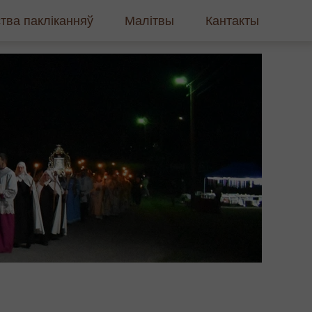
тва пакліканняў
Малітвы
Кантакты
рмэлітам босым
і сустрэчы