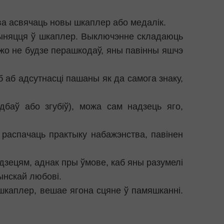
ва асвячаць новы шкаплер або медалік.
рыняцця ў шкаплер. Выключэнне складаюць
ўжо не будзе перашкодаў, яны павінны яшчэ
б аб адсутнасці пашаны як да самога знаку,
дбаў або згубіў), можа сам надзець яго,
 распачаць практыку набажэнства, павінен
дзецям, аднак пры ўмове, каб яны разумелі
ынскай любові.
шкаплер, вешае ягона сцяне ў памяшканні.