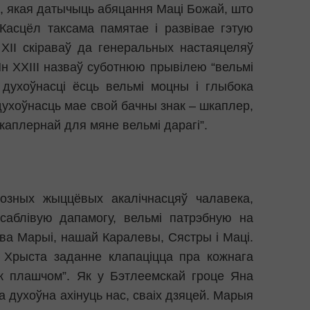
ю, якая датычыць абяцання Маці Божай, што
Касцёл таксама памятае і развівае гэтую
ХІІ скіраваў да генеральных настаяцеляў
Ян ХХІІІ назваў суботнюю прывілею “вельмі
 духоўнасці ёсць вельмі моцны і глыбока
ухоўнасць мае свой бачны знак – шкаплер,
каплернай для мяне вельмі дарагі”.
розных жыццёвых акалічнасцяў чалавека,
аблівую дапамогу, вельмі патрэбную на
тва Марыі, нашай Каралевы, Сястры і Маці.
 Хрыста заданне клапаціцца пра кожнага
як плашчом”. Як у Бэтлеемскай гроце Яна
а духоўна ахінуць нас, сваіх дзяцей. Марыя