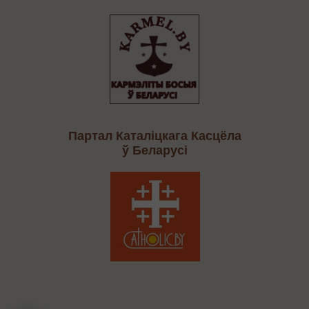
Партал Каталіцкага Касцёла
ў Беларусі