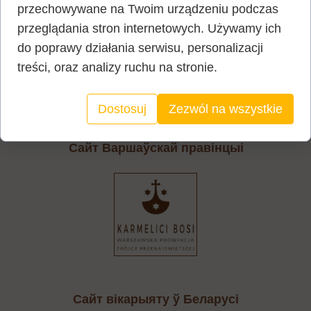
przechowywane na Twoim urządzeniu podczas
Афіцыйны сайт ордэна
przeglądania stron internetowych. Używamy ich
do poprawy działania serwisu, personalizacji
treści, oraz analizy ruchu na stronie.
Dostosuj
Zezwól na wszystkie
Cайт Варшаўскай правінцыі
Сайт вікарыяту ў Беларусі