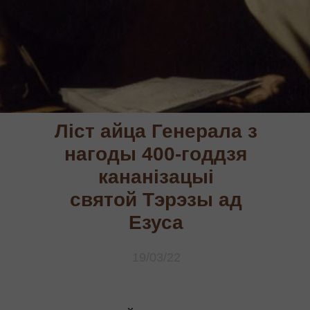
Ліст айца Генерала з
нагоды 400-годдзя
кананізацыі
святой Тэрэзы ад
Езуса
19/03/22