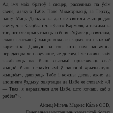
Ад імя маіх братоў і сясцёр, рассеяных па ўсім
свеце, дзякую Табе, Пане Міласэрнасці, за Тэрэзу,
нашу Маці. Дзякую за дар яе святога жыцця для
свету, для Касцёла і для ўсяго Кармэля, а таксама за
тое, што яе прысутнасць і сёння з’яўляецца святлом,
сілаю і ласкаю ў жыцці кожнага кармэліта і кожнай
кармэліткі. Дзякую за тое, што нам пастаянна
перадаецца яе навучанне, яе досвед і яе словы, якія
заклікаюць нас быць святымі, прысвячаць сваё
жыццё, быць непахіснымі ў рашэнні «рызыкнуць
жыццём», давяраць Табе і кожны дзень, ажно да
апошняга ўздыху, звяртацца да Цябе яе словамі: «Я
— Твая, я нарадзілася для Цябе, што хочаш, каб я
рабіла?».
Айцец Мігель Маркес Ка́лье OCD,
Генеральны настаяцель кармэлітаў босых