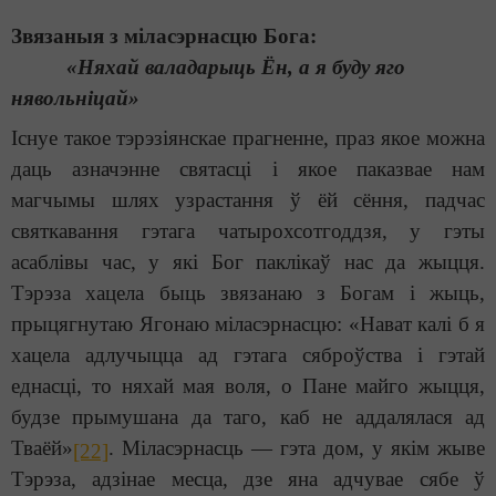
Звязаныя з міласэрнасцю Бога:
«Няхай валадарыць Ён, а я буду яго
нявольніцай»
Існуе такое тэрэзіянскае прагненне, праз якое можна
даць азначэнне святасці і якое паказвае нам
магчымы шлях узрастання ў ёй сёння, падчас
святкавання гэтага чатырохсотгоддзя, у гэты
асаблівы час, у які Бог паклікаў нас да жыцця.
Тэрэза хацела быць звязанаю з Богам і жыць,
прыцягнутаю Ягонаю міласэрнасцю: «Нават калі б я
хацела адлучыцца ад гэтага сяброўства і гэтай
еднасці, то няхай мая воля, о Пане майго жыцця,
будзе прымушана да таго, каб не аддалялася ад
Тваёй»
. Міласэрнасць — гэта дом, у якім жыве
[22]
Тэрэза, адзінае месца, дзе яна адчувае сябе ў