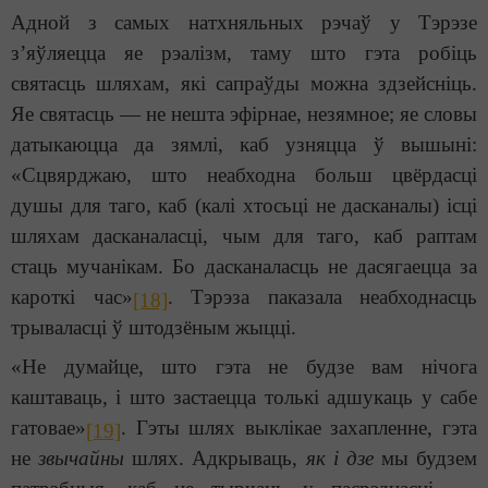
Адной з самых натхняльных рэчаў у Тэрэзе
з’яўляецца яе рэалізм, таму што гэта робіць
святасць шляхам, які сапраўды можна здзейсніць.
Яе святасць — не нешта эфірнае, незямное; яе словы
датыкаюцца да зямлі, каб узняцца ў вышыні:
«Сцвярджаю, што неабходна больш цвёрдасці
душы для таго, каб (калі хтосьці не дасканалы) ісці
шляхам дасканаласці, чым для таго, каб раптам
стаць мучанікам. Бо дасканаласць не дасягаецца за
кароткі час»
. Тэрэза паказала неабходнасць
[18]
трываласці ў штодзёным жыцці.
«Не думайце, што гэта не будзе вам нічога
каштаваць, і што застаецца толькі адшукаць у сабе
гатовае»
. Гэты шлях выклікае захапленне, гэта
[19]
не
звычайны
шлях. Адкрываць,
як і дзе
мы будзем