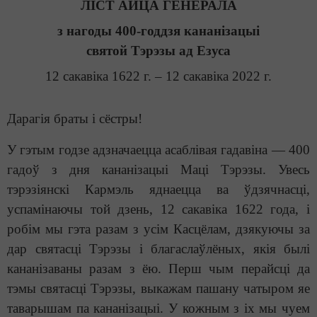
ЛІСТ АЙЦА ГЕНЕРАЛА
з нагоды 400-годдзя кананізацыі
святой Тэрэзы ад Езуса
12 сакавіка 1622 г. – 12 сакавіка 2022 г.
Дарагія браты і сёстры!
У гэтым годзе адзначаецца асаблівая гадавіна — 400
гадоў з дня кананізацыі Маці Тэрэзы. Увесь
тэрэзіянскі Кармэль яднаецца ва ўдзячнасці,
успамінаючы той дзень, 12 сакавіка 1622 года, і
робім мы гэта разам з усім Касцёлам, дзякуючы за
дар святасці Тэрэзы і благаслаўлёных, якія былі
кананізаваны разам з ёю. Перш чым перайсці да
тэмы святасці Тэрэзы, выкажам пашану чатыром яе
таварышам па кананізацыі. У кожным з іх мы чуем