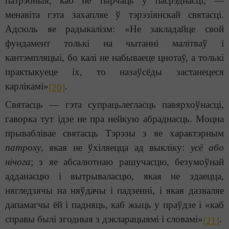
патрэбныя, каб не тырчаць у пасрэднасці, —
менавіта гэта захапляе ў тэрэзіянскай святасці.
Адсюль яе радыкалізм: «Не закладайце свой
фундамент толькі на чытанні малітваў і
кантэмпляцыі, бо калі не набываеце цнотаў, а толькі
практыкуеце іх, то назаўсёды застанецеся
карлікамі»
.
[20]
Святасць — гэта супрацьлегласць павярхоўнасці,
гаворка тут ідзе не пра нейкую абраднасць. Моцна
прываблівае святасць Тэрэзы з яе характэрным
патроху
, якая не ўхіляецца ад выкліку:
усё або
нічога
; з яе абсалютнаю рашучасцю, безумоўнай
адданасцю і вытрываласцю, якая не здаецца,
нягледзячы на няўдачы і падзенні, і якая дазваляе
дапамагчы ёй і падняць, каб жыць у праўдзе і «каб
справы былі згодныя з дэкларацыямі і словамі»
.
[21]