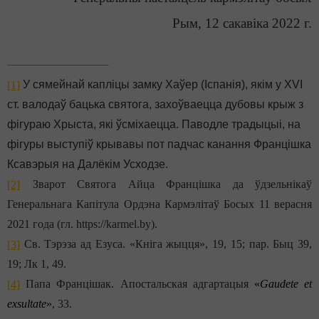
Рым, 12 сакавіка 2022 г.
У сямейнай капліцы замку Хаўер (Іспанія), якім у XVI
[1]
ст. валодаў бацька святога, захоўваецца дубовы крыж з
фігураю Хрыста, які ўсміхаецца. Паводле традыцыі, на
фігуры выступіў крывавы пот падчас канання Францішка
Ксавэрыя на Далёкім Усходзе.
Зварот Святога Айца Францішка да ўдзельнікаў
[2]
Генеральнага Капітула Ордэна Кармэлітаў Босых 11 верасня
2021 года (гл. https://karmel.by).
Св. Тэрэза ад Езуса. «Кніга жыцця», 19, 15
; пар. Быц 39,
[3]
19; Лк 1, 49.
Папа Францішак. Апостальская адгартацыя
«
Gaudete et
[4]
exsultate
»
, 33
.