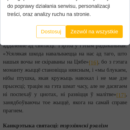
«Унутранага замка»: жыццё для мяне — гэта
do poprawy działania serwisu, personalizacji
Хрыстус. Бо, як гаварыў айцец Томас Альварэс,
treści, oraz analizy ruchu na stronie.
святыя мы толькі ў любові, якая існуе паміж Ім і
намі.
Dostosuj
Zezwól na wszystkie
Аддаленне ад Езуса і ад Ягонага жыцця — гэта
аддаленне ад святасці. Тэрэза ў гэтым радыкальная:
«Усялякая шкода навальваецца на нас ад таго, што
нашыя вочы не скіраваны на Цябе»
, бо з гэтага
[16]
моманту жыццё становіцца няясным, і «мы блукаем,
нібы птушка, якая кружыць навокал і не мае дзе
прысесці; трацім на гэта шмат часу, але не дасягаем
ні поспехаў у цнотах, ні развіцця ў малітве»
,
[17]
занядбоўваючы тое жыццё, якога на самай справе
прагнем.
Канкрэтыка святасці:
тэрэзіянскі рэалізм