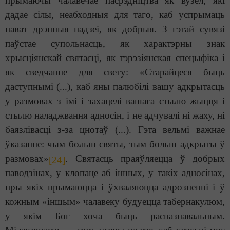
прымаючы чалавечае пасрэдніцтва як вузел, які
дадае сілы, неабходныя для таго, каб успрымаць
нават дрэнныя падзеі, як добрыя. З гэтай сувязі
паўстае супольнасць, як характэрны знак
хрысціянскай святасці, як тэрэзіянская спецыфіка і
як сведчанне для свету: «Старайцеся быць
даступнымі (...), каб яны палюбілі вашу адкрытасць
у размовах з імі і захацелі вашага стылю жыцця і
стылю наладжвання адносін, і не адчувалі ні жаху, ні
баязлівасці з-за цнотаў (...). Гэта вельмі важнае
ўказанне: чым больш святы, тым больш адкрыты ў
размовах»
. Святасць праяўляецца ў добрых
[24]
паводзінах, у клопаце аб іншых, у такіх адносінах,
пры якіх прымаюцца і ўхваляюцца адрозненні і ў
кожным «іншым» чалавеку будуецца табернакулюм,
у якім Бог хоча быць распазнавальным.