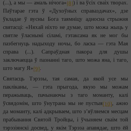
(...), а мы — амаль нічога»
) і ва ўсіх сваіх творах.
[8]
Паўтарае гэта ў «Духоўных справаздачах», дзе
ўкладае ў вусны Бога таямніцу адносна стрыжня
святасці: «Няхай ніхто не думае, што можа жыць у
святле ўласнымі сіламі, гэтаксама як не мог бы
пазбегнуць надыходу ночы, бо ласка — гэта Мая
справа (...). Сапраўдная пакора для душы
заключаецца ў пазнанні таго, што можа яна, і таго,
што магу Я»
.
[9]
Святасць Тэрэзы, тая самая, да якой усе мы
пакліканы, — гэта прыгода, якую мы можам
перажываць, пачынаючы з таго моманту, калі
ўсвядомім, што ўнутрана мы не пустыя
, ажно
[10]
да моманту, калі адкрываем, што з’яўляемся месцам
прабывання Святой Тройцы, і ўчыняем сваім той
тэрэзіянскі досвед, у якім Тэрэза апавядае, што ёй