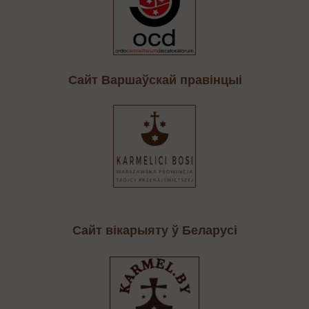
Cайт Варшаўскай правінцыі
Сайт вікарыяту ў Беларусі