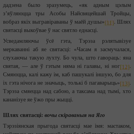
дадзена было зразумець, «як адным цэлым
з’яўляюцца тры Асобы Найсвяцейшай Тройцы,
вобраз якіх выгравіраваны ў маёй душы»
. Шлях
[11]
святасці выкоўвае ў нас святло еднасці.
Усведамляючы ўсё гэта, Тэрэза рэлятывізуе
меркаванні аб яе святасці: «Часам я засмучалася,
слухаючы такую лухту. Бо чула, што гавораць: яна
святая, — але ў гэтым няма ні галавы, ні ног
.
[12]
Смяюцца, калі кажу ім, каб пашукалі іншую, бо для
іх гэта нічога не значыць, толькі б пагаварыць»
.
[13]
Тэрэза смяецца над сабою, а таксама над тымі, хто
кананізуе яе ўжо пры жыцці.
Шлях святасці:
вочы скіраваныя на Яго
Тэрэзіянская прыгода святасці мае імя: мастаком,