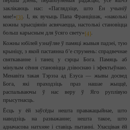
першы дзень, перапоўненыя радасцю, усё яшчэ
заклікаюць нас: «Паглядзіце, што Ён учыніў
мне!»
. І, як вучыць Папа Францішак, «наколькі
[3]
кожны хрысціянін асвячаецца, настолькі становіцца
больш карысным для ўсяго свету»
.
[4]
Кожны юбілей узнаўляе ў памяці жывыя падзеі, тую
крыніцу, з якой пастаянна б’е струмень: спрадвечнае
святкаванне і танец у сэрцы Бога. Памяць аб
мінулым сёння становіцца дзівоснаю і эфектыўнаю.
Менавіта такая Тэрэза ад Езуса — жывы досвед
Бога, які праходзіць праз нашае жыццё,
распальваючы ў нас веру ў Яго руплівую
прысутнасць.
Ёсць у ёй заўсёды нешта правакацыйнае, што
наводзіць на разважанне; нешта такое, што
адначасова натхняе і ставіць пытанні. Уласцівая ёй