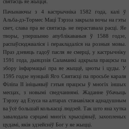
святасць яе жыцця.
Пачынаючы з 4 кастрычніка 1582 года, калі ў
Альба-дэ-Тормес Маці Тэрэза закрыла вочы на гэты
свет, слава пра яе святасць не пераставала расці. Яе
творы, упершыню апублікаваныя ў 1588 годзе,
распаўсюджваліся і перакладаліся на розныя мовы.
Праз дзевяць гадоў пасля яе смерці, у кастрычніку
1591 года, дыяцэзія Саламанкі адкрыла працэсы па
збору інфармацыі пра яе жыццё, цноты і цуды. У
1595 годзе нунцый Яго Святасці па просьбе караля
Філіпа II ініцыяваў гэтыя працэсы ў многіх іншых
месцах, з новымі сведчаннямі. Жаданне ўбачыць
Тэрэзу ад Езуса на алтарах станавілася аднадушным
ва ўсё большай колькасці людзей. Так што яна хутка
завалодала сэрцамі многіх хрысціянаў, захопленых
цудамі, якія здзейсніў Бог у яе жыцці.