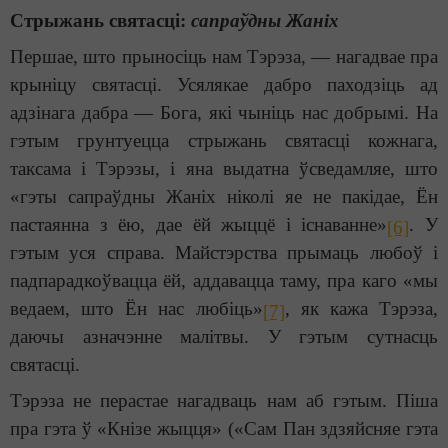
Стрыжань святасці:
сапраўдны Жаніх
Першае, што прыносіць нам Тэрэза, — нагадвае пра
крыніцу святасці. Усялякае дабро паходзіць ад
адзінага дабра — Бога, які чыніць нас добрымі. На
гэтым грунтуецца стрыжань святасці кожнага,
таксама і Тэрэзы, і яна выдатна ўсведамляе, што
«гэты сапраўдны Жаніх ніколі яе не пакідае, Ён
пастаянна з ёю, дае ёй жыццё і існаванне»
. У
[6]
гэтым уся справа. Майстэрства прымаць любоў і
падпарадкоўвацца ёй, аддавацца таму, пра каго «мы
ведаем, што Ён нас любіць»
, як кажа Тэрэза,
[7]
даючы азначэнне малітвы. У гэтым сутнасць
святасці.
Тэрэза не перастае нагадваць нам аб гэтым. Піша
пра гэта ў «Кнізе жыцця» («Сам Пан здзяйсняе гэта