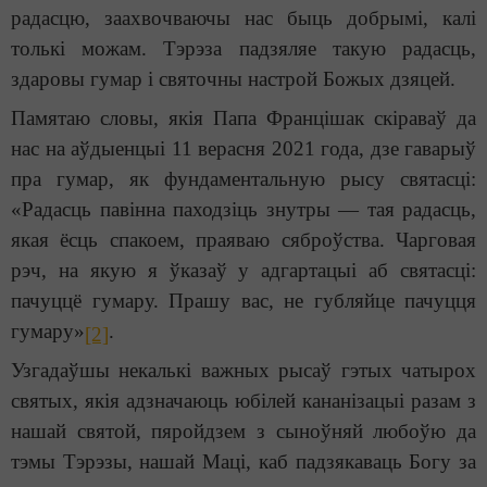
радасцю, заахвочваючы нас быць добрымі, калі
толькі можам. Тэрэза падзяляе такую радасць,
здаровы гумар і святочны настрой Божых дзяцей.
Памятаю словы, якія Папа Францішак скіраваў да
нас на аўдыенцыі 11 верасня 2021 года, дзе гаварыў
пра гумар, як фундаментальную рысу святасці:
«Радасць павінна паходзіць знутры — тая радасць,
якая ёсць спакоем, праяваю сяброўства. Чарговая
рэч, на якую я ўказаў у адгартацыі аб святасці:
пачуццё гумару. Прашу вас, не губляйце пачуцця
гумару»
.
[2]
Узгадаўшы некалькі важных рысаў гэтых чатырох
святых, якія адзначаюць юбілей кананізацыі разам з
нашай святой, пяройдзем з сыноўняй любоўю да
тэмы Тэрэзы, нашай Маці, каб падзякаваць Богу за