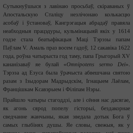
Сутыкнуўшыся з лавінаю просьбаў, скіраваных ў
Апостальскую Сталіцу незлічонаю колькасцю
асобаў і ўстановаў, Кангрэгацыя абрадаў правяла
неабходныя працэдуры, кульмінацыяй якіх у 1614
годзе стала беатыфікацыя Маці Тэрэзы папам
Паўлам V. Амаль праз восем гадоў, 12 сакавіка 1622
года, роўна чатырыста год таму, папа Грыгорый XV
кананізаваў яе булай «
Omnipotens sermo Dei
».
Тэрэза ад Езуса была ўрачыста абвешчана святою
разам з Ізыдорам Мадрыдскім, Ігнацыем Лаёлам,
Францішкам Ксавэрыем і Філіпам Нэры.
Прайшло чатыры стагоддзі, але і сёння нас дасягае,
як агонь сярод попелу гісторыі, бездакорнае
сведчанне жанчыны, якая зведала дотык Бога ў
самых глыбінях душы. Яе словы, свежыя, як у