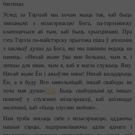
бяспецы.
Услед за Тэрэзай мы хочам жыць так, каб быць
звязанымі з міласэрнасцю Бога, па-тэрэзіянску
клапоцячыся аб тым, каб быць хрысціянамі. Пра
гэта Тэрэза па-майстэрску прыгожа піша ў апошнім
з заклікаў душы да Бога, які мы павінны ведаць на
памяць: «Няхай жыве ўва мне большы, чым я, і
лепшы для мяне, чым я, каб я магла служыць Яму.
Няхай жыве Ён і ажыўляе мяне! Няхай валадарыць
Ён, а я буду Яго нявольніцай; іншай свабоды не
хоча мая душа»
. Быць свабоднымі ад іншых
[23]
повязяў у служэнні міласэрнасці, каб
займацца
малітвай
, каб «быць слугамі любові».
Нам трэба звязаць сябе з міласэрнасцю, аддаючы
нашыя сэрцы, падтрымліваючы адзін аднаго і