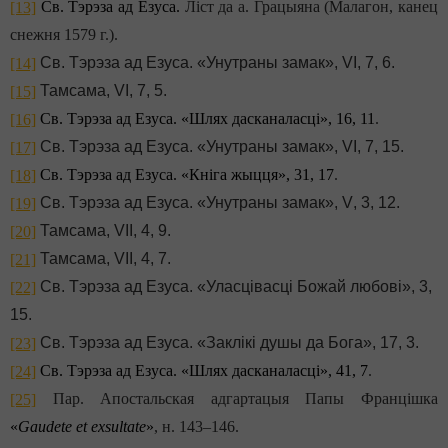
Св. Тэрэза ад Езуса.
Ліст да а. Грацыяна (Малагон, канец
[13]
снежня 1579 г.)
.
Св. Тэрэза ад Езуса. «Унутраны замак»,
V
І, 7, 6.
[14]
Тамсама,
V
І, 7, 5.
[15]
Св. Тэрэза ад Езуса. «Шлях дасканаласці», 16, 11
.
[16]
Св. Тэрэза ад Езуса. «Унутраны замак»,
V
І, 7, 15.
[17]
Св. Тэрэза ад Езуса. «Кніга жыцця», 31, 17
.
[18]
Св. Тэрэза ад Езуса. «Унутраны замак»,
V
, 3, 12.
[19]
Тамсама,
V
ІІ, 4, 9.
[20]
Тамсама,
V
ІІ, 4, 7.
[21]
Св. Тэрэза ад Езуса. «Уласцівасці Божай любові», 3,
[22]
15.
Св. Тэрэза ад Езуса. «Заклікі душы да Бога», 17, 3.
[23]
Св. Тэрэза ад Езуса. «Шлях дасканаласці», 41, 7
.
[24]
Пар. Апостальская адгартацыя Папы Францішка
[25]
«
Gaudete et exsultate
»
, н. 143–146
.