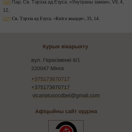
Пар. Св. Тэрэза ад Езуса. «Унутраны замак»,
V
ІІ, 4,
[26]
12.
Св. Тэрэза ад Езуса. «Кніга жыцця», 35, 14
.
[27]
Курыя вікарыяту
вул. Герасіменкі 6/1
220047 Мінск
+375173670717
+375173670717
vicariatusocdbel@gmail.com
Афіцыйны сайт ордэна