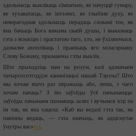
здольнасць выклікаць сімпатыю, яе пачуццё гумару,
яе зухаватасць, яе інтэлект, яе глыбіня духу, яе
неверагодная здольнасць перадаць словамі тое, як
яна бачыць Бога вачыма сваёй душы, і выказваць
гэта з яснасцю і прастатою таго, хто, не ўхіляючыся,
дазваляе ахопліваць і пранікаць яго міласэрнаму
Слову Божаму, прымаючы гэты выклік.
Што прыходзіць нам на розум, калі адзначаем
чатырохсотгоддзе кананізацыі нашай Тэрэзы? Што
мы хочам яшчэ раз перажыць або, лепш, з чаго
хочам пачаць? З ёю заўсёды ўсё пачынаецца:
заўсёды пачынаем пазнаваць шлях і вучымся ісці па
ім так, як яна хацела: «Каб вы ведалі гэта так, як
павінны ведаць, — гэта значыць, як адціснутае
ўнутры вас»
.
[5]