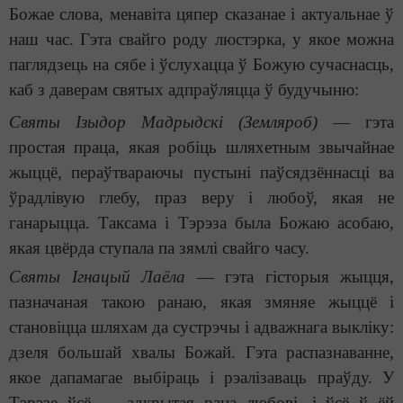
Божае слова, менавіта цяпер сказанае і актуальнае ў
наш час. Гэта свайго роду люстэрка, у якое можна
паглядзець на сябе і ўслухацца ў Божую сучаснасць,
каб з даверам святых адпраўляцца ў будучыню:
Святы Ізыдор Мадрыдскі (Земляроб)
— гэта
простая праца, якая робіць шляхетным звычайнае
жыццё, пераўтвараючы пустыні паўсядзённасці ва
ўрадлівую глебу, праз веру і любоў, якая не
ганарыцца. Таксама і Тэрэза была Божаю асобаю,
якая цвёрда ступала па зямлі свайго часу.
Святы Ігнацый Лаёла
— гэта гісторыя жыцця,
пазначаная такою ранаю, якая змяняе жыццё і
становіцца шляхам да сустрэчы і адважнага выкліку:
дзеля большай хвалы Божай. Гэта распазнаванне,
якое дапамагае выбіраць і рэалізаваць праўду. У
Тэрэзе ўсё — адкрытая рана любові, і ўсё ў ёй