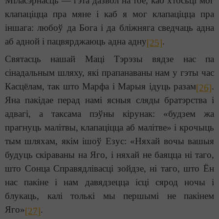
Міласэрнасць — гэта дазвол на тое, каб хтосьці мог
клапаціцца пра мяне і каб я мог клапаціцца пра
іншага: любоў да Бога і да бліжняга сведчаць адна
аб адной і пацвярджаюць адна адну
.
[25]
Святасць нашай Маці Тэрэзы вядзе нас па
сінадальным шляху, які прапанаваны нам у гэты час
Касцёлам, так што Марфа і Марыя ідуць разам
.
[26]
Яна пакідае перад намі ясныя сляды братэрства і
адвагі, а таксама пэўны кірунак: «будзем жа
прагнуць малітвы, клапаціцца аб малітве» і крочыць
тым шляхам, якім ішоў Езус: «Няхай вочы вашыя
будуць скіраваны на Яго, і няхай не баяцца ні таго,
што Сонца Справядлівасці зойдзе, ні таго, што Ён
нас пакіне і нам давядзецца ісці сярод ночы і
блукаць, калі толькі мы першымі не пакінем
Яго»
.
[27]