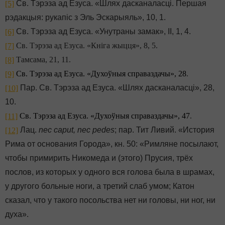
Св. Тэрэза ад Езуса. «Шлях дасканаласці. Першая
[5]
рэдакцыя: рукапіс з Эль Эскарыяль», 10, 1.
Св. Тэрэза ад Езуса. «Унутраны замак», ІІ, 1, 4.
[6]
Св. Тэрэза ад Езуса. «Кніга жыцця», 8, 5
.
[7]
Тамсама, 21, 11.
[8]
Св. Тэрэза ад Езуса. «Духоўныя справаздачы», 28
.
[9]
Пар. Св. Тэрэза ад Езуса. «Шлях дасканаласці», 28,
[10]
10.
Св. Тэрэза ад Езуса. «Духоўныя справаздачы», 47
.
[11]
Лац.
nec caput, nec pedes
; пар. Тит Ливий. «История
[12]
Рима от основания Города», кн. 50: «Римляне посылают,
чтобы примирить Никомеда и (этого) Прусия, трёх
послов, из которых у одного вся голова была в шрамах,
у другого больные ноги, а третий слаб умом; Катон
сказал, что у такого посольства нет ни головы, ни ног, ни
духа».