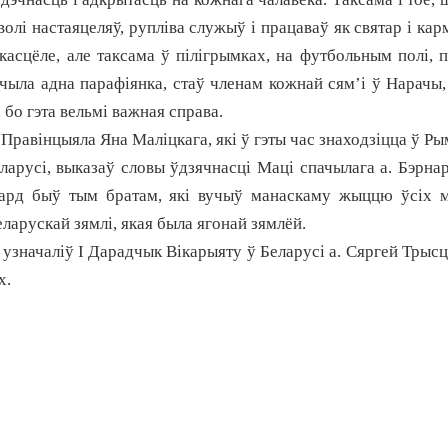
волі настаяцеляў, рупліва служыў і працаваў як святар і ка
касцёле, але таксама ў пілігрымках, на футбольным полі, п
чыла адна парафіянка, стаў членам кожнай сям’і ў Нарачы, 
 бо гэта вельмі важная справа.
. Правінцыяла Яна Маліцкага, які ў гэты час знаходзіцца ў Р
арусі, выказаў словы ўдзячнасці Маці спачылага а. Бэрнар
нард быў тым братам, які вучыў манаскаму жыццю ўсіх м
ларускай зямлі, якая была ягонай зямлёй.
 узначаліў І Дарадчык Вікарыяту ў Беларусі а. Сяргей Трысц
х.