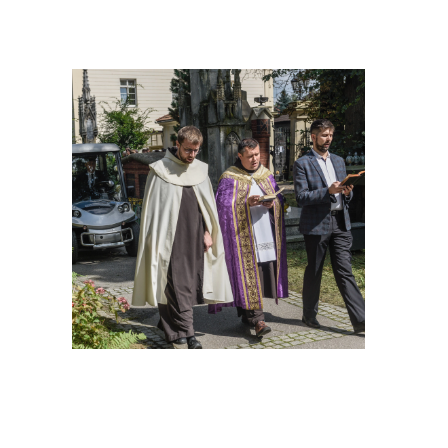
Zgoda 
Cookies to m
podczas prze
serwisu, pers