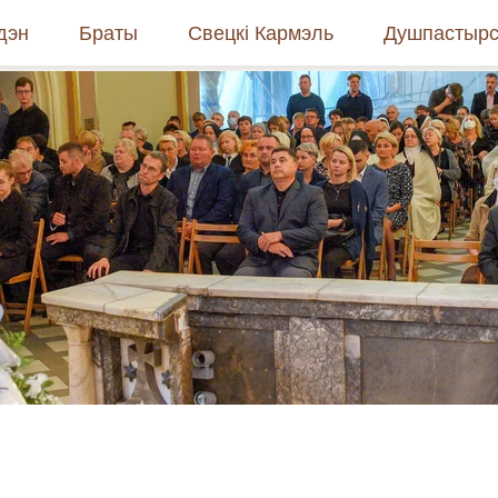
дэн
Браты
Свецкі Кармэль
Душпастырс
торыя і духоўнасць
Кіраўніцтва
Хто мы такія
Як стаць ка
ятыя
Супольнасці
Супольнасць
Рэкалекцыі 
літвы
Навіны