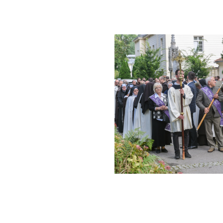
na pliki cookie
ałe pliki danych, które są przechowywane na Twoim ur
glądania stron internetowych. Używamy ich do poprawy 
onalizacji treści, oraz analizy ruchu na stronie.
Dostosuj
Zezwól n