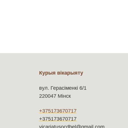
Курыя вікарыяту
вул. Герасіменкі 6/1
220047 Мінск
+375173670717
+375173670717
vicariatusocdbel@gmail.com