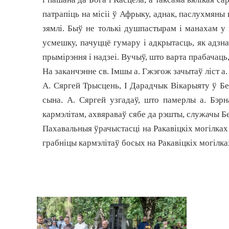
патрапіць на місіі ў Афрыку, аднак, паслухмяны 
зямлі. Быў не толькі душпастырам і манахам у 
усмешку, пачуццё гумару і адкрытасць, як адзна
прымірэння і надзеі. Вучыў, што варта прабачаць,
На заканчэнне св. Імшы а. Гжэгож зачытаў ліст а
А. Сяргей Трысцень, І Дарадчык Вікарыяту ў Бел
сына. А. Сяргей узгадаў, што памерлы а. Бэр
кармэлітам, ахвяраваў сябе да рэшты, служачы Бе
Пахавальныя ўрачыстасці на Ракавіцкіх могілках
грабніцы кармэлітаў босых на Ракавіцкіх могілка