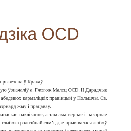
дзіка OCD
 прывезена ў Кракаў.
 якую ўзначаліў а. Гжэгож Малец
OCD
, ІІ Дарадчык
 абедзвюх кармэліцкіх правінцый у Польшчы. Св.
Бэрнард жыў і працаваў.
анаскае пакліканне, а таксама вернае і пакорнае
 глыбока рэлігійнай сям’і, дзе прывівалася любоў
 што, рыхтуючыся да манаства і святарства, марыў