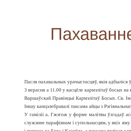
Пахаванне
Пасля пахавальных урачыстасцяў, якія адбыліся ў
3 верасня а 11.00 у касцёле кармэлітаў босых на
Варшаўскай Правінцыі Кармэлітаў Босых. Св. Ім
Імшу канцэлебравалі таксама айцы з Рэгіянальнаг
У гаміліі а. Гжэгож у форме малітвы ўзгадаў ас
служэнне парафіянам і супольнасцям, у якіх яму 
і пашана да Бога і Касцёла, а таксама вялікая с