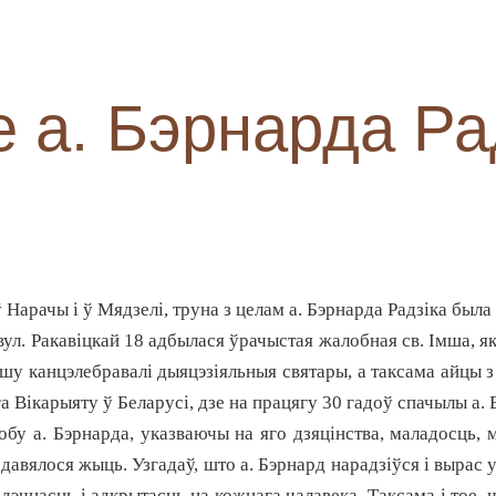
 а. Бэрнарда Ра
 Нарачы і ў Мядзелі, труна з целам а. Бэрнарда Радзіка была
 вул. Ракавіцкай 18 адбылася ўрачыстая жалобная св. Імша,
шу канцэлебравалі дыяцэзіяльныя святары, а таксама айцы з
а Вікарыяту ў Беларусі, дзе на працягу 30 гадоў спачылы а. 
обу а. Бэрнарда, указваючы на яго дзяцінства, маладосць, м
давялося жыць. Узгадаў, што а. Бэрнард нарадзіўся і вырас у
ардэчнасць і адкрытасць на кожнага чалавека. Таксама і тое,