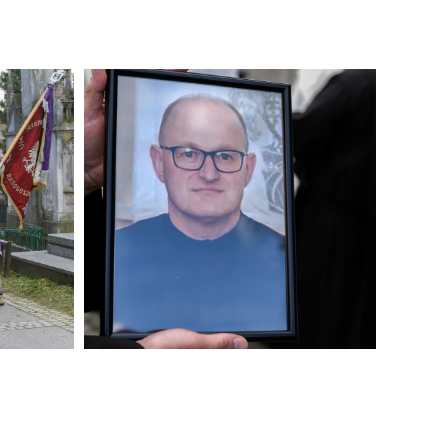
ządzeniu
działania
a wszystkie