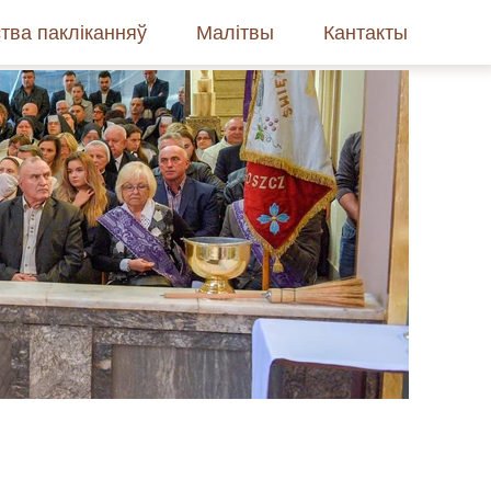
тва пакліканняў
Малітвы
Кантакты
рмэлітам босым
і сустрэчы