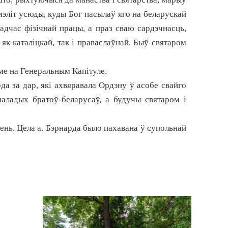
рмэліт усюды, куды Бог пасылаў яго на беларускай
адчас фізічнай працы, а праз сваю сардэчнасць,
як каталіцкай, так і праваслаўнай. Быў святаром
ыме на Генеральным Капітуле.
да за дар, які ахвяравала Ордэну ў асобе свайго
аладых братоў-беларусаў, а будучы святаром і
ень. Цела а. Бэрнарда было пахавана ў супольнай