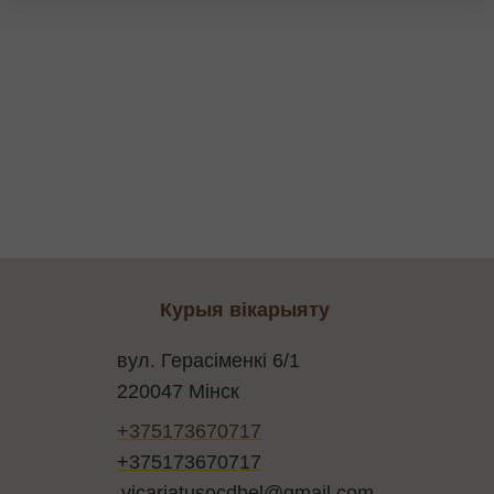
Курыя вікарыяту
вул. Герасіменкі 6/1
220047 Мінск
+375173670717
+375173670717
vicariatusocdbel@gmail.com