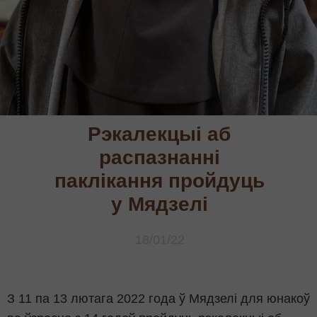
Рэкалекцыі аб
распазнанні
паклікання пройдуць
у Мядзелі
18/01/22
З 11 па 13 лютага 2022 года ў Мядзелі для юнакоў