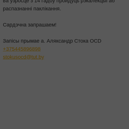
ва ўзросце з 14 гадоў пройдуць рэкалекцыі аб
распазнанні паклікання.
Сардэчна запрашаем!
Запісы прымае а. Аляксандр Стока OCD
+375445896898
stokusocd@tut.by