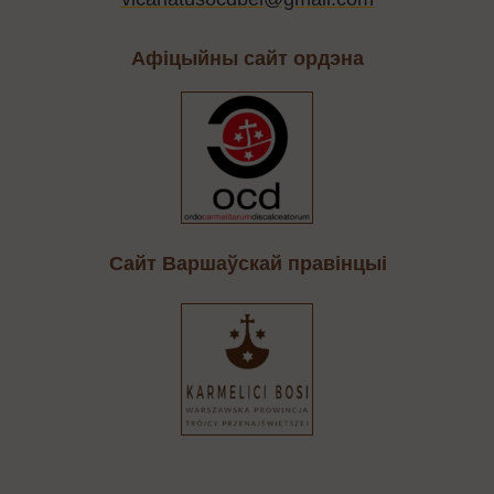
Афіцыйны сайт ордэна
Cайт Варшаўскай правінцыі