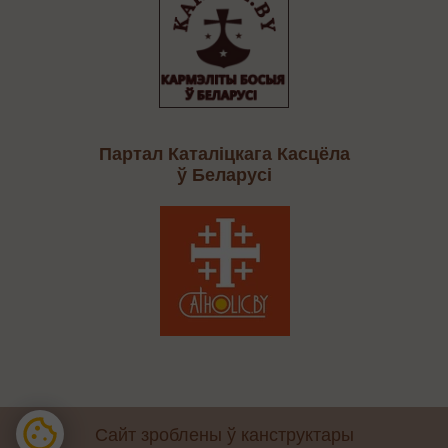
Партал Каталіцкага Касцёла
ў Беларусі
Сайт зроблены ў канструктары