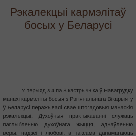
Рэкалекцыі кармэлітаў
босых у Беларусі
У перыяд з 4 па 8 кастрычніка ў Навагрудку
манахі кармэліты босыя з Рэгіянальнага Вікарыяту
ў Беларусі перажывалі свае штогадовыя манаскія
рэкалекцыі. Духоўныя практыкаванні служаць
паглыбленню духоўнага жыцця, аднаўленню
веры, надзеі і любові, а таксама дапамагаюць