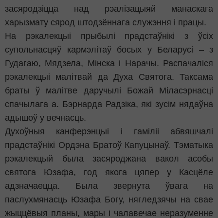
засяродзіцца над рэалізацыяй манаскага
харызмату сярод штодзённага служэння і працы.
На рэкалекцыі прыбылі прадстаўнікі з ўсіх
супольнасцяў кармэлітаў босых у Беларусі – з
Гудагаю, Мядзела, Мінска і Нарачы. Распачаліся
рэкалекцыі малітвай да Духа Святога. Таксама
браты ў малітве даручылі Божай Міласэрнасці
спачылага а. Бэрнарда Радзіка, які зусім нядаўна
адышоў у вечнасць.
Духоўныя канферэнцыі і гаміліі абвяшчалі
прадстаўнікі Ордэна Братоў Капуцынаў. Тэматыка
рэкалекцый была засяроджана вакол асобы
святога Юзафа, год якога цяпер у Касцёле
адзначаецца. Была звернута ўвага на
паслухмянасць Юзафа Богу, нягледзячы на свае
жыццёвыя планы, мары і чалавечае неразуменне