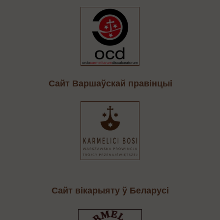
Cайт Варшаўскай правінцыі
Сайт вікарыяту ў Беларусі