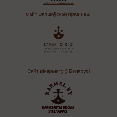
Cайт Варшаўскай правінцыі
Сайт вікарыяту ў Беларусі