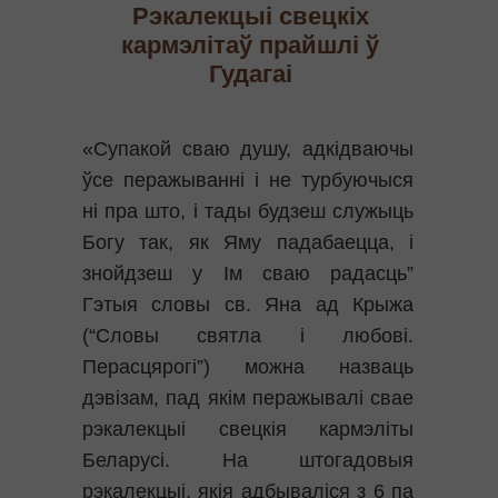
Рэкалекцыі свецкіх
кармэлітаў прайшлі ў
Гудагаі
«Супакой сваю душу, адкідваючы
ўсе перажыванні і не турбуючыся
ні пра што, і тады будзеш служыць
Богу так, як Яму падабаецца, і
знойдзеш у Ім сваю радасць”
Гэтыя словы св. Яна ад Крыжа
(“Словы святла і любові.
Перасцярогі”) можна назваць
дэвізам, пад якім перажывалі свае
рэкалекцыі свецкія кармэліты
Беларусі. На штогадовыя
рэкалекцыі, якія адбываліся з 6 па