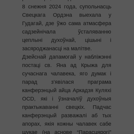
8 снежня 2024 года, супольнасць
Свецкага Ордэна выехала у
Гудагай, дзе ўжо сама атмасфера
садзейнічала ўсталяванню
цеплыні духоўнай, цішыні і
засяроджанасці на малітве.
Дзейснай дапамогай у набліжэнні
постаці св. Яна ад Крыжа для
сучаснага чалавека, яго думак і
парад з’явілася праграма
канферэнцый айца Аркадзя Куляхі
ОСD, які і ўзначаліў духоўныя
практыкаванні свецкіх. Падчас
канферэнцый разважалі аб тых
апорах, якія кожны чалавек сабе
шукае (на аснове “Парасцярогі”