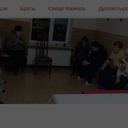
дэн
Браты
Свецкі Кармэль
Душпастырс
торыя і духоўнасць
Кіраўніцтва
Хто мы такія
Як стаць ка
ятыя
Супольнасці
Супольнасць
Рэкалекцыі 
літвы
Навіны