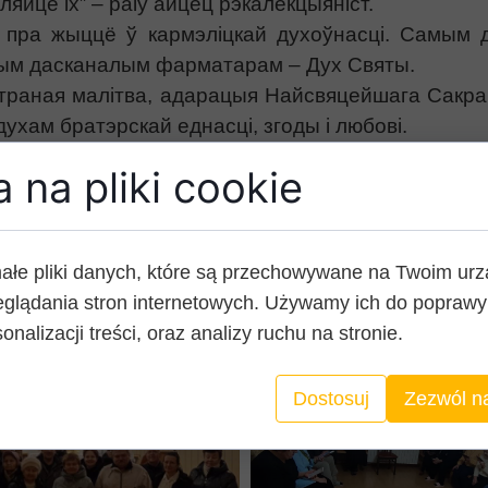
ляйце іх” – раіў айцец рэкалекцыяніст.
і пра жыццё ў кармэліцкай духоўнасці. Самым 
амым дасканалым фарматарам – Дух Святы.
унутраная малітва, адарацыя Найсвяцейшага Сакра
ухам братэрскай еднасці, згоды і любові.
 Аркадзя Куляхі ОС
D
і гаспадыні Тэрэзы, удзел
 na pliki cookie
ałe pliki danych, które są przechowywane na Twoim ur
glądania stron internetowych. Używamy ich do poprawy 
onalizacji treści, oraz analizy ruchu na stronie.
Dostosuj
Zezwól n