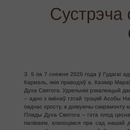
Сустрэча 
З
5 па 7 снежня 2025 года
ў Гудагаі а
Кармэль, якія праводзіў а. Казімір Мара
Духа Святога. Удзельнікі рэкалекцый дав
– адно з імёнаў гэтай трэцяй Асобы Н
падчас хросту, а дзякуючы сакрамэнту 
Плады Духа Святога – гэта плод цесна
паліваем, клапоцімся пра сад нашай 