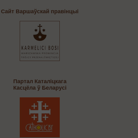
Cайт Варшаўскай правінцыі
Партал Каталіцкага
Касцёла ў Беларусі