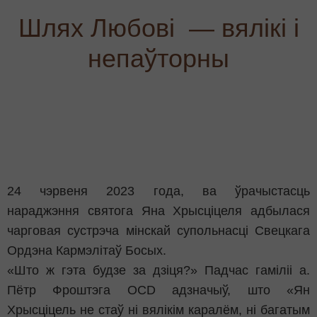
Шлях Любові — вялікі і
непаўторны
24 чэрвеня 2023 года, ва ўрачыстасць
нараджэння святога Яна Хрысціцеля адбылася
чарговая сустрэча мінскай супольнасці Свецкага
Ордэна Кармэлітаў Босых.
«Што ж гэта будзе за дзіця?» Падчас гаміліі а.
Пётр Фроштэга OCD адзначыў, што «Ян
Хрысціцель не стаў ні вялікім каралём, ні багатым