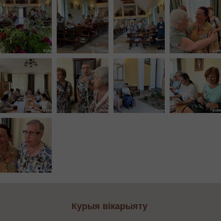
Курыя вікарыяту