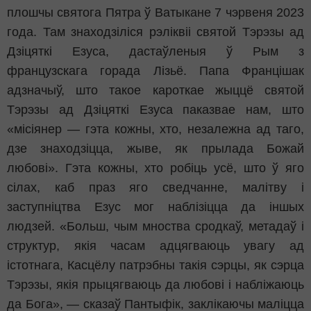
плошчы святога Пятра ў Ватыкане 7 чэрвеня 2023
года. Там знаходзіліся рэліквіі святой Тэрэзы ад
Дзіцяткі Езуса, дастаўленыя ў Рым з
французскага горада Лізьё. Папа Францішак
адзначыў, што такое кароткае жыццё святой
Тэрэзы ад Дзіцяткі Езуса паказвае нам, што
«місіянер — гэта кожны, хто, незалежна ад таго,
дзе знаходзіцца, жыве, як прылада Божай
любові». Гэта кожны, хто робіць усё, што ў яго
сілах, каб праз яго сведчанне, малітву і
заступніцтва Езус мог наблізіцца да іншых
людзей. «Больш, чым мноства сродкаў, метадаў і
структур, якія часам адцягваюць увагу ад
істотнага, Касцёлу патрэбны такія сэрцы, як сэрца
Тэрэзы, якія прыцягваюць да любові і набліжаюць
да Бога», — сказаў Пантыфік, заклікаючы маліцца