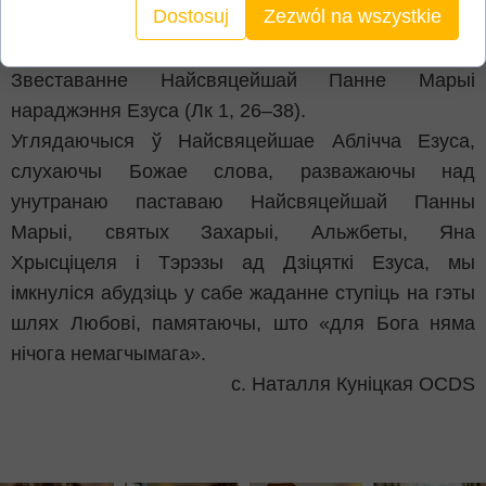
Dostosuj
Zezwól na wszystkie
Падчас lectio divina ўдзельнікі сустрэчы разважалі
над тэкстам Евангелля паводле святога Лукі пра
Звеставанне Найсвяцейшай Панне Марыі
нараджэння Езуса (Лк 1, 26–38).
Углядаючыся ў Найсвяцейшае Аблічча Езуса,
слухаючы Божае слова, разважаючы над
унутранаю паставаю Найсвяцейшай Панны
Марыі, святых Захарыі, Альжбеты, Яна
Хрысціцеля і Тэрэзы ад Дзіцяткі Езуса, мы
імкнуліся абудзіць у сабе жаданне ступіць на гэты
шлях Любові, памятаючы, што «для Бога няма
нічога немагчымага».
с. Наталля Куніцкая OCDS