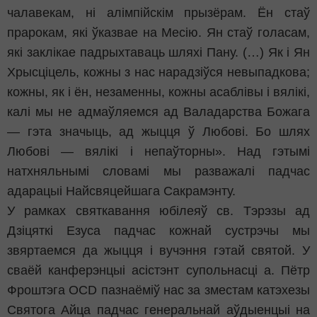
чалавекам, ні алімпійскім прызёрам. Ён стаў
прарокам, які ўказвае на Месію. Ян стаў голасам,
які заклікае падрыхтаваць шляхі Пану. (…) Як і Ян
Хрысціцель, кожны з нас нарадзіўся невыпадкова;
кожны, як і ён, незаменны, кожны асаблівы і вялікі,
калі мы не адмаўляемся ад Валадарства Божага
— гэта значыць, ад жыцця ў Любові. Бо шлях
Любові — вялікі і непаўторны». Над гэтымі
натхняльнымі словамі мы разважалі падчас
адарацыі Найсвяцейшага Сакрамэнту.
У рамках святкавання юбілеяў св. Тэрэзы ад
Дзіцяткі Езуса падчас кожнай сустрэчы мы
звяртаемся да жыцця і вучэння гэтай святой. У
сваёй канферэнцыі асістэнт супольнасці а. Пётр
Фроштэга OCD пазнаёміў нас за зместам катэхезы
Святога Айца падчас генеральнай аўдыенцыі на