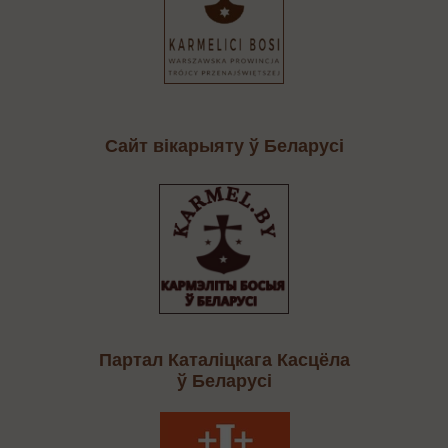
Сайт вікарыяту ў Беларусі
Партал Каталіцкага Касцёла
ў Беларусі