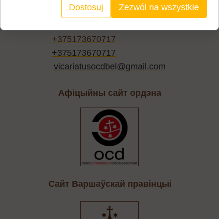
Dostosuj
Zezwól na wszystkie
вул. Герасіменкі 6/1
220047 Мінск
+375173670717
+375173670717
vicariatusocdbel@gmail.com
Афіцыйны сайт ордэна
Cайт Варшаўскай правінцыі