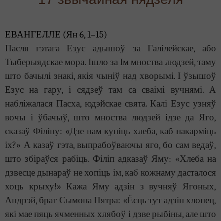
ЕВАНГЕЛЛЕ (Ян 6, 1–15)
Пасля гэтага Езус адышоў за Галілейскае, або
Тыберыядскае мора. Ішло за Ім мноства людзей, таму
што бачылі знакі, якія чыніў над хворымі. І ўзышоў
Езус на гару, і сядзеў там са сваімі вучнямі. А
набліжалася Пасха, юдэйскае свята. Калі Езус узняў
вочы і ўбачыў, што мноства людзей ідзе да Яго,
сказаў Філіпу: «Дзе нам купіць хлеба, каб накарміць
іх?» А казаў гэта, выпрабоўваючы яго, бо сам ведаў,
што збіраўся рабіць. Філіп адказаў Яму: «Хлеба на
дзвесце дынараў не хопіць ім, каб кожнаму дасталося
хоць крыху!» Кажа Яму адзін з вучняў Ягоных,
Андрэй, брат Сымона Пятра: «Ёсць тут адзін хлопец,
які мае пяць ячменных хлябоў і дзве рыбіны, але што