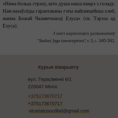
«Няма больш страху, што душа наша памрэ
з
голаду.
Нам назаўсёды гарантаваны
гэты
найсвяцейшы хлеб,
манна Божай
Ч
алавечнасці Езуса» (св. Тэрэза ад
Езуса).
З кнігі кармэліцкіх разважанняў
“
Szukać Jego towarzystwa
”, т. 3, с.
3
40-341
.
Курыя вікарыяту
вул. Герасіменкі 6/1
220047 Мінск
+375173670717
+375173670717
vicariatusocdbel@gmail.com