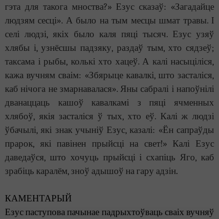
гэта для такога мноства?» Езус сказаў: «Загадайце
людзям сесці». А было на тым месцы шмат травы. І
селі людзі, якіх было каля пяці тысяч. Езус узяў
хлябы і, узнёсшы падзяку, раздаў тым, хто сядзеў;
таксама і рыбы, колькі хто хацеў. А калі насыціліся,
кажа вучням сваім: «Збярыце кавалкі, што засталіся,
каб нічога не змарнавалася». Яны сабралі і напоўнілі
дванаццаць кашоў кавалкамі з пяці ячменных
хлябоў, якія засталіся ў тых, хто еў. Калі ж людзі
ўбачылі, які знак учыніў Езус, казалі: «Ён сапраўды
прарок, які павінен прыйсці на свет!» Калі Езус
даведаўся, што хочуць прыйсці і схапіць Яго, каб
зрабіць каралём, зноў адышоў на гару адзін
.
КАМЕНТАРЫЙ
Езус паступова пачынае падрыхт
оўваць
сваіх вучняў