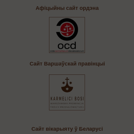
Афіцыйны сайт ордэна
Cайт Варшаўскай правінцыі
Сайт вікарыяту ў Беларусі