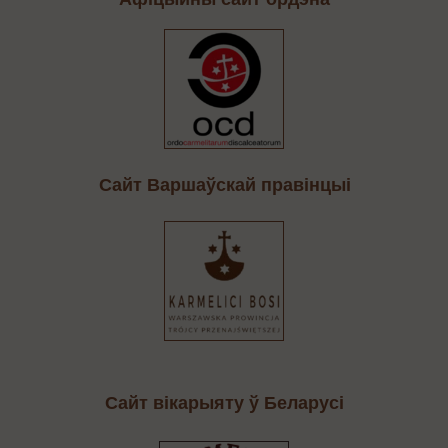
Cайт Варшаўскай правінцыі
Сайт вікарыяту ў Беларусі