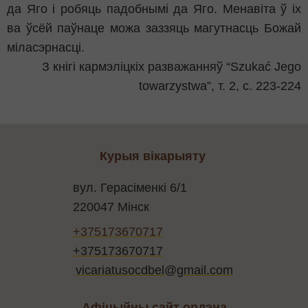
да Яго і робяць падобнымі да Яго. Менавіта ў іх
ва ўсёй паўнаце можа заззяць магутнасць Божай
міласэрнасці.
З кнігі кармэліцкіх разважанняў “Szukać Jego
towarzystwa”, т. 2, с. 223-224
Курыя вікарыяту
вул. Герасіменкі 6/1
220047 Мінск
+375173670717
+375173670717
vicariatusocdbel@gmail.com
Афіцыйны сайт ордэна