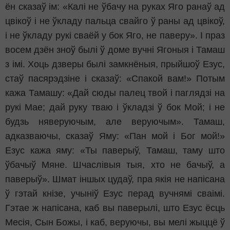
ён сказаў ім: «Калі не ўбачу на руках Яго ранаў ад
цвікоў і не ўкладу пальца свайго ў раны ад цвікоў,
і не ўкладу рукі сваёй у бок Яго, не паверу». І праз
восем дзён зноў былі ў доме вучні Ягоныя і Тамаш
з імі. Хоць дзверы былі замкнёныя, прыйшоў Езус,
стаў пасярэдзіне і сказаў: «Спакой вам!» Потым
кажа Тамашу: «Дай сюды палец твой і паглядзі на
рукі Мае; дай руку тваю і ўкладзі ў бок Мой; і не
будзь няверуючым, але веруючым». Тамаш,
адказваючы, сказаў Яму: «Пан мой і Бог мой!»
Езус кажа яму: «Ты паверыў, Тамаш, таму што
ўбачыў Мяне. Шчаслівыя тыя, хто не бачыў, а
паверыў». Шмат іншых цудаў, пра якія не напісана
ў гэтай кнізе, учыніў Езус перад вучнямі сваімі.
Гэтае ж напісана, каб вы паверылі, што Езус ёсць
Месія, Сын Божы, і каб, веруючы, вы мелі жыццё ў