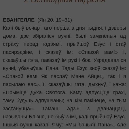
ЕВАНГЕЛЛЕ
(Ян 20, 19–31)
Калі быў вечар таго першага дня тыдня, і дзверы
дома, дзе збіраліся вучні, былі замкнёныя ад
страху перад юдэямі, прыйшоў Езус і стаў
пасярэдзіне, і сказаў ім: «Спакой вам!» І,
сказаўшы гэта, паказаў ім рукі і бок. Узрадаваліся
вучні, убачыўшы Пана. Тады Езус зноў сказаў ім:
«Спакой вам! Як паслаў Мяне Айцец, так і я
пасылаю вас». І, сказаўшы гэта, дыхнуў, і кажа:
«Прыміце Духа Святога. Каму адпусціце грахі,
таму будуць адпушчаны; на кім пакінеце, на тым
застануцца». Тамаш, адзін з Дванаццаці,
называны Блізня, не быў з імі, калі прыйшоў Езус.
Іншыя вучні казалі Яму: «Мы бачылі Пана». Але