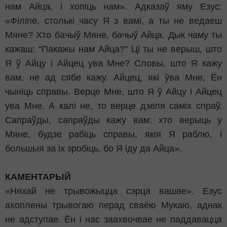
нам Айца, і хопіць нам». Адказаў яму Езус:
«Філіпе, столькі часу Я з вамі, а ты не ведаеш
Мяне? Хто бачыў Мяне, бачыў Айца. Дык чаму ты
кажаш: “Пакажы нам Айца?” Ці ты не верыш, што
Я ў Айцу і Айцец ува Мне? Словы, што Я кажу
вам, не ад сябе кажу. Айцец, які ўва Мне, Ён
чыніць справы. Верце Мне, што Я ў Айцу і Айцец
ува Мне. А калі не, то верце дзеля саміх спраў.
Сапраўды, сапраўды кажу вам: хто верыць у
Мяне, будзе рабіць справы, якія Я раблю, і
большыя за іх зробіць, бо Я іду да Айца».
КАМЕНТАРЫЙ
«Няхай не трывожыцца сэрца вашае». Езус
ахоплены трывогаю перад сваёю Мукаю, аднак
не адступае. Ён і нас заахвочвае не паддавацца