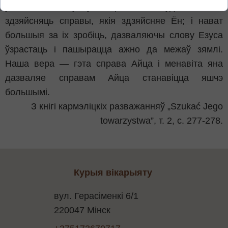
у Сына, жыве ў лучнасці з Ім, то будзе таксама
здзяйсняць справы, якія здзяйсняе Ён; і нават
большыя за іх зробіць, дазваляючы слову Езуса
ўзрастаць і пашырацца ажно да межаў зямлі.
Наша вера — гэта справа Айца і менавіта яна
дазваляе справам Айца станавіцца яшчэ
большымі.
З кнігі кармэліцкіх разважанняў „Szukać Jego
towarzystwa”, т. 2, с. 277-278.
Курыя вікарыяту
вул. Герасіменкі 6/1
220047 Мінск