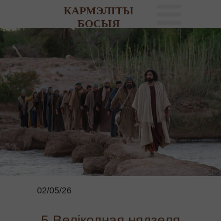
КАРМЭЛІТЫ
БОСЫЯ
02/05/26
5 Велікодная нядзеля