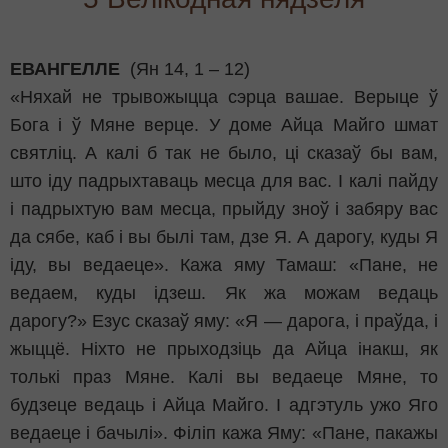
ЕВАНГЕЛЛЕ
(Ян 14, 1 – 12)
«Няхай не трывожыцца сэрца вашае. Верыце ў
Бога і ў Мяне верце. У доме Айца Майго шмат
святліц. А калі б так не было, ці сказаў бы вам,
што іду падрыхтаваць месца для вас. І калі пайду
і падрыхтую вам месца, прыйду зноў і забяру вас
да сябе, каб і вы былі там, дзе Я. А дарогу, куды Я
іду, вы ведаеце». Кажа яму Тамаш: «Пане, не
ведаем, куды ідзеш. Як жа можам ведаць
дарогу?» Езус сказаў яму: «Я — дарога, і праўда, і
жыццё. Ніхто не прыходзіць да Айца інакш, як
толькі праз Мяне. Калі вы ведаеце Мяне, то
будзеце ведаць і Айца Майго. І адгэтуль ужо Яго
ведаеце і бачылі». Філіп кажа Яму: «Пане, пакажы