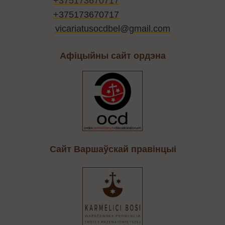
+375173670717
+375173670717
vicariatusocdbel@gmail.com
Афіцыйны сайт ордэна
Cайт Варшаўскай правінцыі