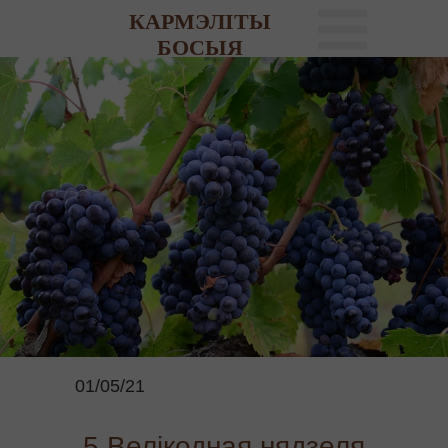
КАРМЭЛІТЫ
БОСЫЯ
01/05/21
5 Велікодная нядзеля