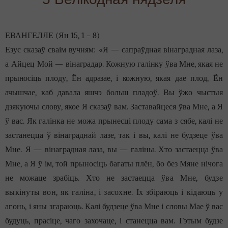
ЕВАНГЕЛЛЕ (Ян 15, 1 – 8)
Езус сказаў сваім вучням: «Я — сапраўдная вінаградная лаза,
а Айцец Мой —
вінаградар. Кожную галінку ўва Мне, якая не
прыносіць плоду, Ён адразае, і кожную
, якая дае плод,
Ё
н
ачышчае, каб давала яшчэ больш пладоў. Вы ўжо чыстыя
дзякуючы слову, якое Я сказаў вам. Заставайцеся ўва Мне, а Я
ў вас. Як галінка не можа прынесці плоду сама з сябе, калі не
застанецца ў вінаграднай лазе, так і вы, калі не будзеце ўва
Мне.
Я — вінаградная лаза, вы — галіны. Хто застаецца ўва
Мне, а Я ў ім, той прыносіць багаты плён, бо без Мяне нічога
не можаце зрабіць. Хто не застаецца
ўва Мне, будзе
выкінуты вон, як галіна, і засохне. І
х
збіраюць і кідаюць у
агонь, і
ян
ы
згара
юць
. Калі будзеце ўва Мне і словы Мае ў вас
будуць, прасіце, чаго захочаце, і станецца вам. Гэтым
будзе