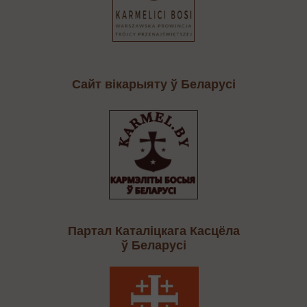
Сайт вікарыяту ў Беларусі
Партал Каталіцкага Касцёла
ў Беларусі