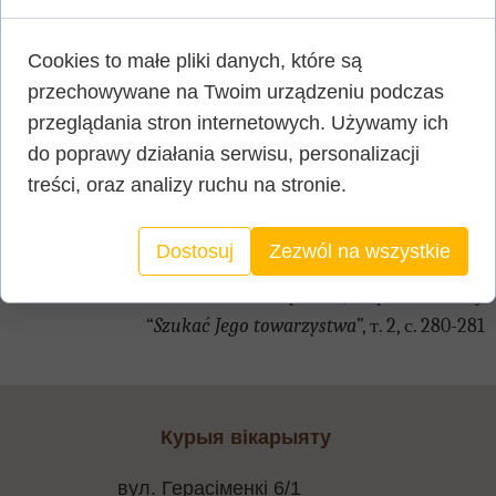
Калі ў нашым жыцці адбываецца ачышчэнне, мы вымушаны
згадзіцца на балючае адразанне таго, што не будзе прыносіць
Cookies to małe pliki danych, które są
плён — можам нават адчуць, што мы адрэзаныя ад Бога!
przechowywane na Twoim urządzeniu podczas
Аднак, верачы ў імя Езуса і Яго безумоўную любоў да нас, ва
przeglądania stron internetowych. Używamy ich
ўсіх здарэннях свайго жыцця мы будзем прыносіць багаты
do poprawy działania serwisu, personalizacji
плён і праслаўляць Бога.
treści, oraz analizy ruchu na stronie.
«Я — сапраўдная вінаградная лаза, а Айцец Мой —
вінаградар»
… А мы? Ці сапраўды мы маленькія галінкі,
Dostosuj
Zezwól na wszystkie
ўшчэпленыя ў гэтую лазу? Мы павінны наследаваць Езуса!
З кнігі кармэліцкіх разважанняў
“
Szukać Jego towarzystwa
”, т. 2, с. 280-281
Курыя вікарыяту
вул. Герасіменкі 6/1