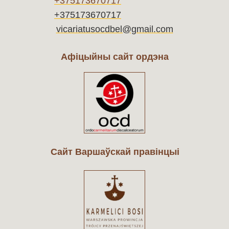
+375173670717
+375173670717
vicariatusocdbel@gmail.com
Афіцыйны сайт ордэна
Cайт Варшаўскай правінцыі