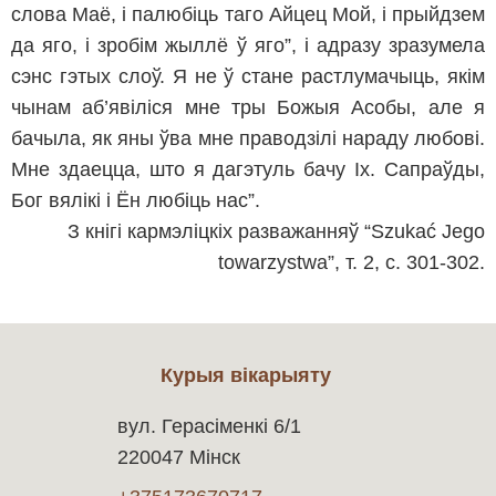
слова Маё, і палюбіць таго Айцец Мой, і прыйдзем
да яго, і зробім жыллё ў яго”, і адразу зразумела
сэнс гэтых слоў. Я не ў стане растлумачыць, якім
чынам аб’явіліся мне тры Божыя Асобы, але я
бачыла, як яны ўва мне праводзілі нараду любові.
Мне здаецца, што я дагэтуль бачу Іх. Сапраўды,
Бог вялікі і Ён любіць нас”.
З кнігі кармэліцкіх разважанняў “Szukać Jego
towarzystwa”, т. 2, с. 301-302.
Курыя вікарыяту
вул. Герасіменкі 6/1
220047 Мінск