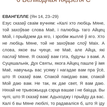
ЕВАНГЕЛЛЕ
(Ян 14, 23–29)
Езус сказаў сваім вучням: «Калі хто любіць Мяне,
той захоўвае слова Маё, і палюбіць таго Айцец
Мой, і прыйдзем да яго, і зробім жыллё ў яго. Хто
не любіць Мяне, той не захоўвае слоў Маіх. А
слова, якое вы чуеце, не Маё, але Айца, які
паслаў Мяне. Я сказаў вам гэта, будучы з вамі. А
Суцяшальнік, Дух Святы, якога Айцец пашле ў імя
Маё, навучыць вас усяму і нагадае вам пра ўсё,
што Я сказаў вам. Спакой пакідаю вам, спакой
Мой даю вам. Не так, як дае свет, Я вам даю.
Няхай не трывожыцца сэрца вашае і не баіцца. Вы
чулі, што Я сказаў вам: Адыходжу і прыйду да вас.
Калі б вы Мяне любілі, то радаваліся б, што Я іду