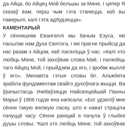
да Айца, бо Айцец Мой большы за Мяне. І цяпер Я
сказаў вам, перш чым гэта станецца, каб вы
паверылі, калі гэта адбудзецца».
КАМЕНТАРЫЙ
У сённяшнім Евангеллі мы бачым Езуса, які
пасылае нам Духа Святога, і які прагне прыйсці да
нас разам з Айцом, каб пасяліцца ў нас. «Калі хто
любіць Мяне, той захоўвае слова Маё, і палюбіць
таго Айцец Мой, і прыйдзем да яго, і зробім жыллё
ў яго». Менавіта гэтыя словы бл. Альжбета
зрабіла фундаментам свайго духоўнага жыцця. Ва
ўрачыстасць Унебаўзяцця Найсвяцейшай Панны
Марыі ў 1906 годзе яна напісала: «Бог удзяліў мне
сёння такую вялікую ласку, што я нават страціла
пачуццё часу. Сёння раніцай я пачула ў глыбіні
душы словы: “Калі хто любіць Мяне, той захоўвае